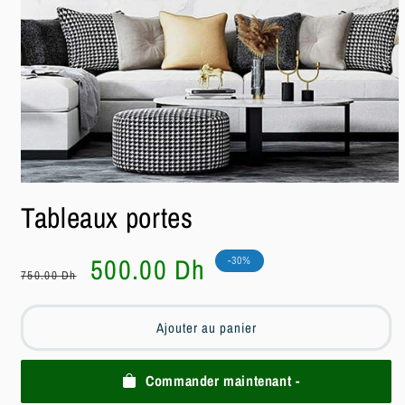
Ouvrir
le
Tableaux portes
média
1
dans
une
Prix
Prix
500.00 Dh
-30%
fenêtre
750.00 Dh
habituel
soldé
modale
Ajouter au panier
Commander maintenant -