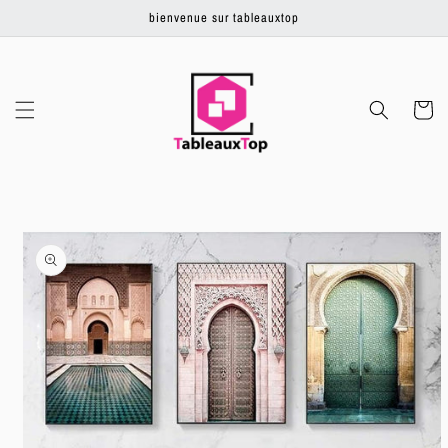
Ignorer et
bienvenue sur tableauxtop
passer au
contenu
Panier
Passer aux
informations
produits