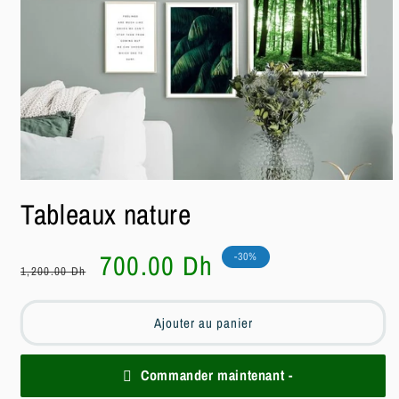
Ouvrir
le
Tableaux nature
média
1
dans
une
Prix
Prix
700.00 Dh
-30%
fenêtre
1,200.00 Dh
habituel
soldé
modale
Ajouter au panier
Commander maintenant -