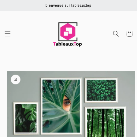
Ignorer et
bienvenue sur tableauxtop
passer au
contenu
Panier
Passer aux
informations
produits