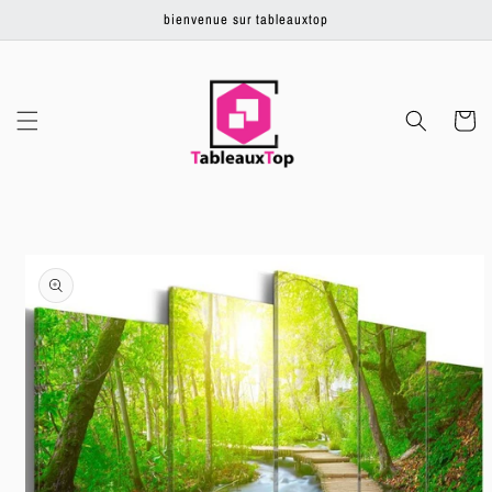
Ignorer et
bienvenue sur tableauxtop
passer au
contenu
Panier
Passer aux
informations
produits