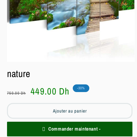
Ouvrir
le
nature
média
1
dans
une
Prix
Prix
449.00 Dh
-30%
fenêtre
750.00 Dh
habituel
soldé
modale
Ajouter au panier
Commander maintenant -