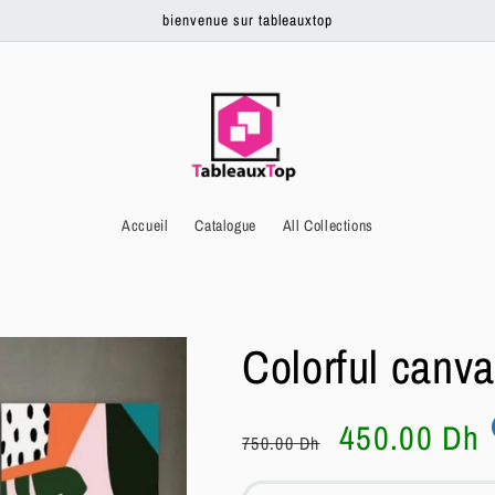
bienvenue sur tableauxtop
Accueil
Catalogue
All Collections
Colorful canv
Prix
Prix
450.00 Dh
750.00 Dh
habituel
soldé