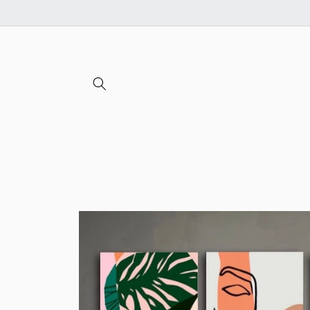
Ignorer et
passer au
contenu
Passer aux
informations
produits