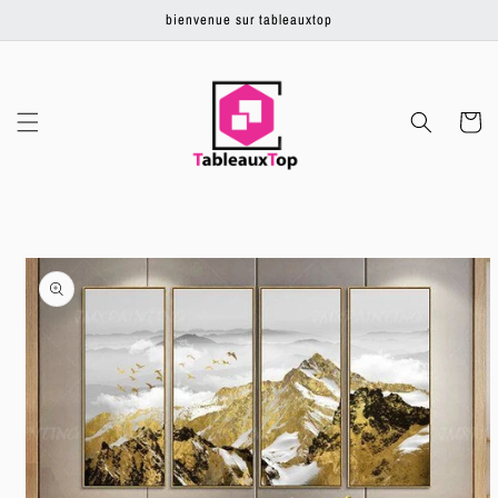
Ignorer et
bienvenue sur tableauxtop
passer au
contenu
Panier
Passer aux
informations
produits