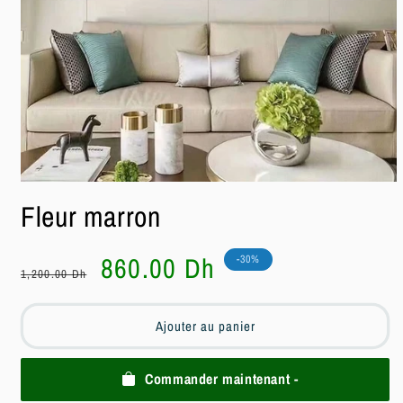
Ouvrir
le
Fleur marron
média
1
dans
une
Prix
Prix
860.00 Dh
-30%
fenêtre
1,200.00 Dh
habituel
soldé
modale
Ajouter au panier
Commander maintenant -