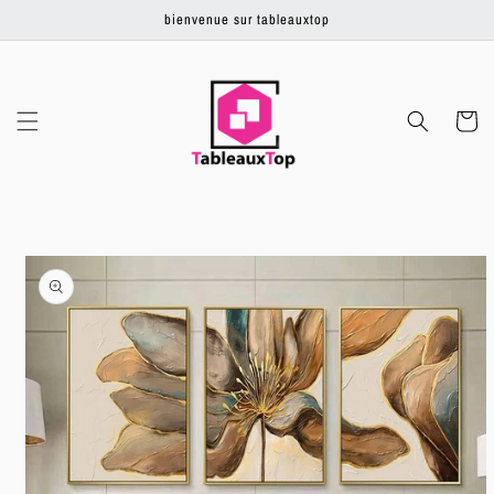
Ignorer et
bienvenue sur tableauxtop
passer au
contenu
Panier
Passer aux
informations
produits