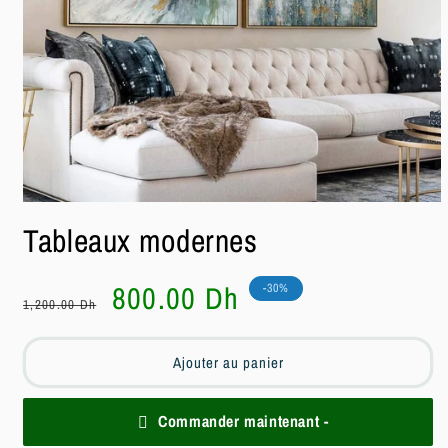
Ouvrir
le
Tableaux modernes
média
1
dans
une
Prix
Prix
800.00 Dh
-30%
fenêtre
1,200.00 Dh
habituel
soldé
modale
Ajouter au panier
Commander maintenant -