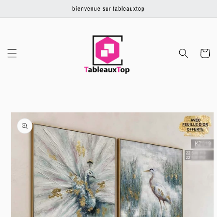
Ignorer et
bienvenue sur tableauxtop
passer au
contenu
Panier
Passer aux
informations
produits