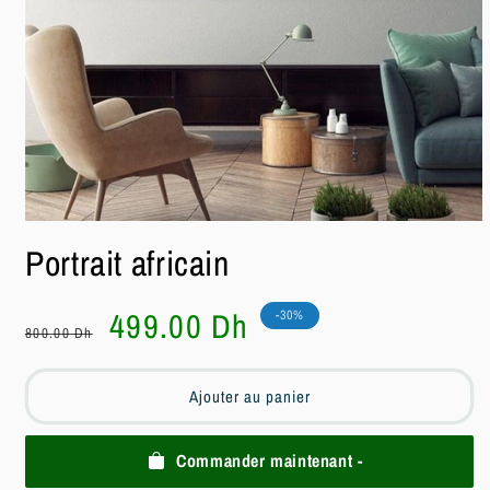
Ouvrir
le
Portrait africain
média
1
dans
une
Prix
Prix
499.00 Dh
-30%
fenêtre
800.00 Dh
habituel
soldé
modale
Ajouter au panier
Commander maintenant -