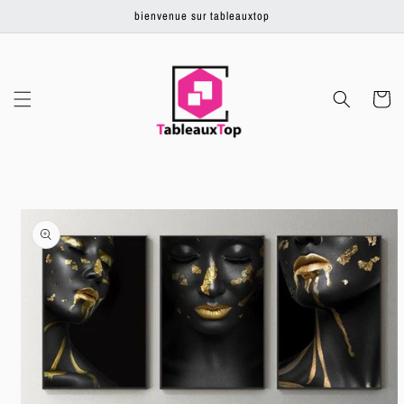
Ignorer et
bienvenue sur tableauxtop
passer au
contenu
Panier
Passer aux
informations
produits