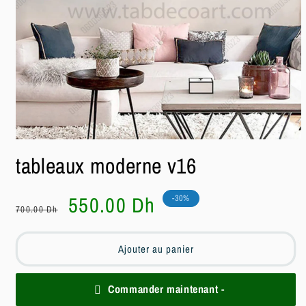
Ouvrir
le
tableaux moderne v16
média
1
dans
une
Prix
Prix
550.00 Dh
-30%
fenêtre
700.00 Dh
habituel
soldé
modale
Ajouter au panier
Commander maintenant -