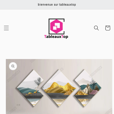
Ignorer et
bienvenue sur tableauxtop
passer au
contenu
Panier
Passer aux
informations
produits