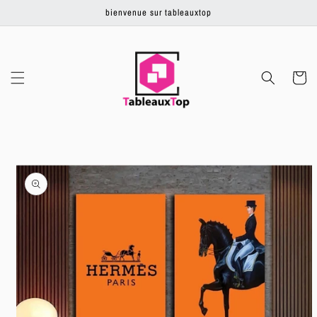
Ignorer et
bienvenue sur tableauxtop
passer au
contenu
Panier
Passer aux
informations
produits