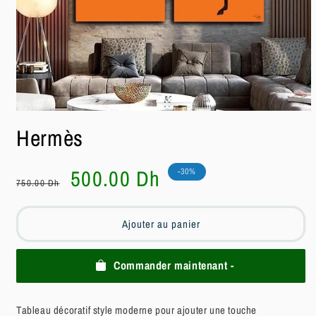
Ouvrir
le
Hermès
média
1
dans
une
Prix
Prix
500.00 Dh
-30%
fenêtre
750.00 Dh
habituel
soldé
modale
Ajouter au panier
Commander maintenant -
Tableau décoratif style moderne pour ajouter une touche