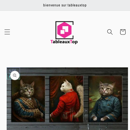
Ignorer et
bienvenue sur tableauxtop
passer au
contenu
Panier
Passer aux
informations
produits