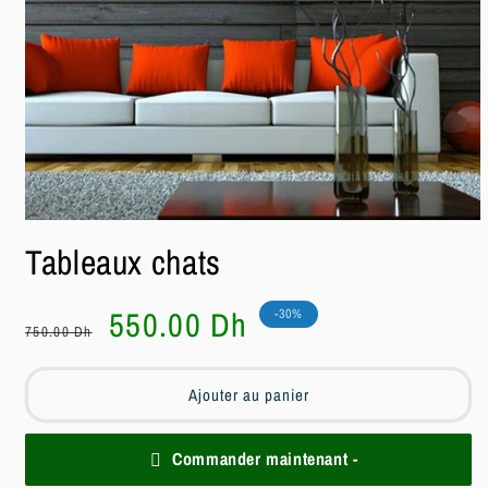
Ouvrir
le
Tableaux chats
média
1
dans
une
Prix
Prix
550.00 Dh
-30%
fenêtre
750.00 Dh
habituel
soldé
modale
Ajouter au panier
Commander maintenant -