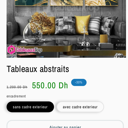
Ouvrir
le
Tableaux abstraits
média
1
dans
une
Prix
Prix
550.00 Dh
-30%
fenêtre
1,200.00 Dh
habituel
soldé
modale
encadrement
sans cadre exterieur
avec cadre exterieur
Ajouter au panier