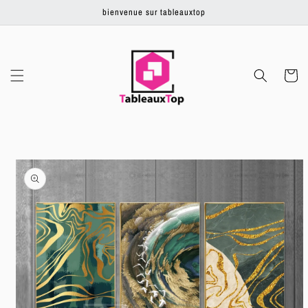
Ignorer et
bienvenue sur tableauxtop
passer au
contenu
Panier
Passer aux
informations
produits