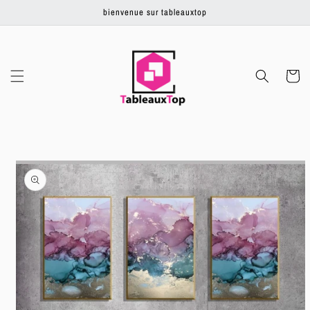
Ignorer et
bienvenue sur tableauxtop
passer au
contenu
Panier
Passer aux
informations
produits