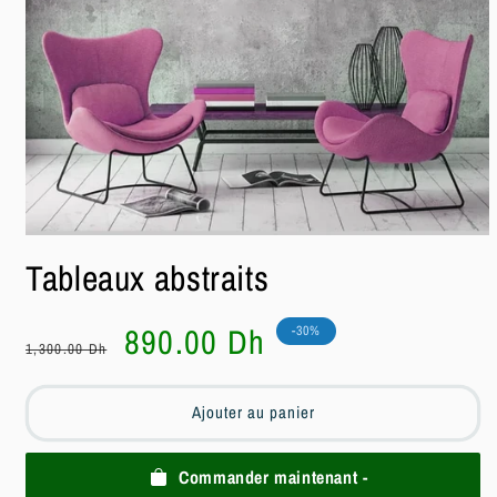
Ouvrir
le
Tableaux abstraits
média
1
dans
une
Prix
Prix
890.00 Dh
-30%
fenêtre
1,300.00 Dh
habituel
soldé
modale
Ajouter au panier
Commander maintenant -