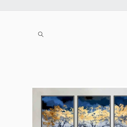
Ignorer et
passer au
contenu
Passer aux
informations
produits