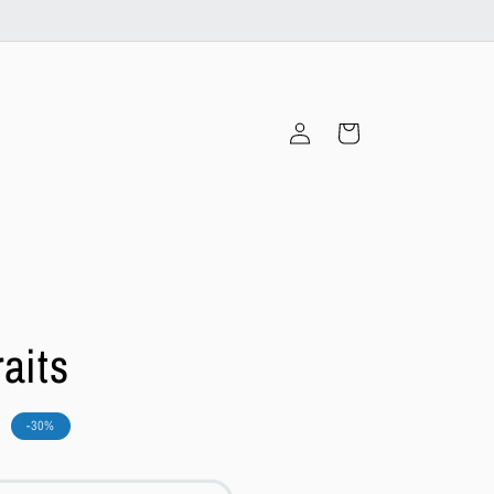
Connexion
Panier
aits
h
-30%