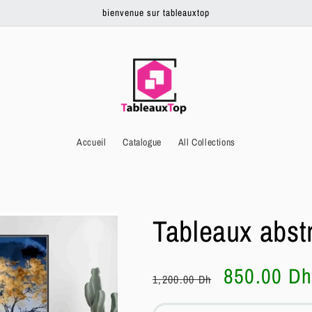
bienvenue sur tableauxtop
Accueil
Catalogue
All Collections
Tableaux abstr
Prix
Prix
850.00 D
1,200.00 Dh
habituel
soldé