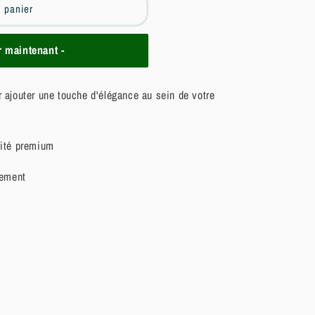
u panier
maintenant -
ur ajouter une touche d'élégance au sein de votre
lité premium
ement
c