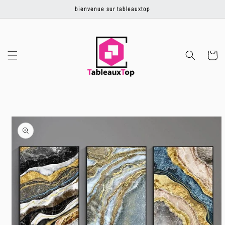
Ignorer et
bienvenue sur tableauxtop
passer au
contenu
Panier
Passer aux
informations
produits