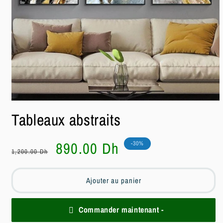
Ouvrir
le
Tableaux abstraits
média
1
dans
une
Prix
Prix
890.00 Dh
-30%
fenêtre
1,200.00 Dh
habituel
soldé
modale
Ajouter au panier
Commander maintenant -