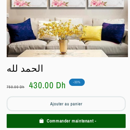
Ouvrir
le
الحمد لله
média
1
dans
une
Prix
Prix
430.00 Dh
-30%
fenêtre
750.00 Dh
habituel
soldé
modale
Ajouter au panier
Commander maintenant -