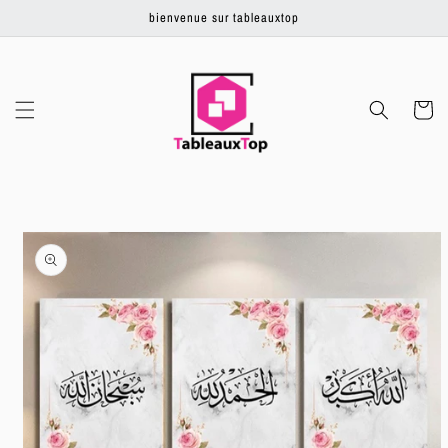
Ignorer et
bienvenue sur tableauxtop
passer au
contenu
Panier
Passer aux
informations
produits