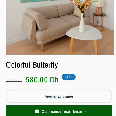
Ouvrir
le
Colorful Butterfly
média
1
dans
une
Prix
Prix
580.00 Dh
-30%
fenêtre
950.00 Dh
habituel
soldé
modale
Ajouter au panier
Commander maintenant -