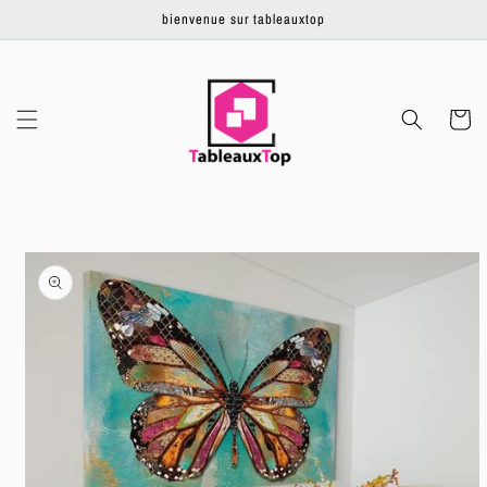
Ignorer et
bienvenue sur tableauxtop
passer au
contenu
Panier
Passer aux
informations
produits