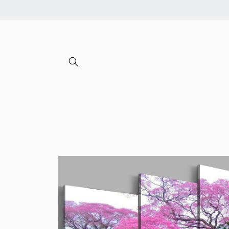
Ignorer et
passer au
contenu
Passer aux
informations
produits