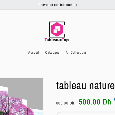
bienvenue sur tableauxtop
Accueil
Catalogue
All Collections
tableau nature
Prix
Prix
500.00 Dh
800.00 Dh
habituel
soldé