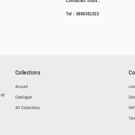
Contactez nous :
Tel :
0600361523
Collections
Co
Accueil
con
 et
Catalogue
Déc
All Collections
IN
Ter