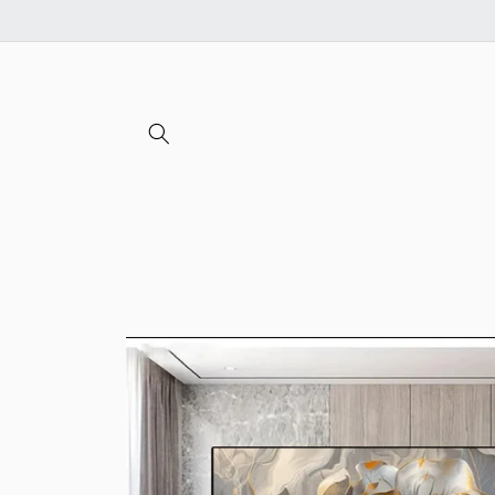
Ignorer et
passer au
contenu
Passer aux
informations
produits