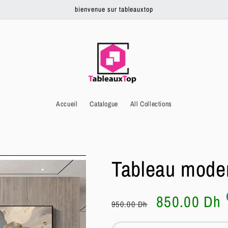
bienvenue sur tableauxtop
Accueil
Catalogue
All Collections
Tableau mode
Prix
Prix
850.00 Dh
950.00 Dh
habituel
soldé