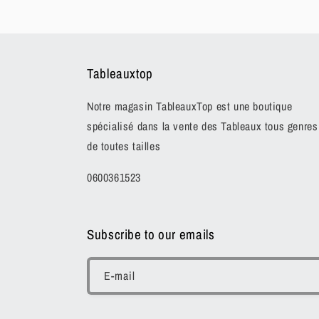
dans
une
fenêtre
modale
Tableauxtop
Notre magasin TableauxTop est une boutique
spécialisé dans la vente des Tableaux tous genres
de toutes tailles
0600361523
Subscribe to our emails
E-mail