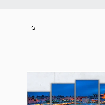
Ignorer et
passer au
contenu
Passer aux
informations
produits