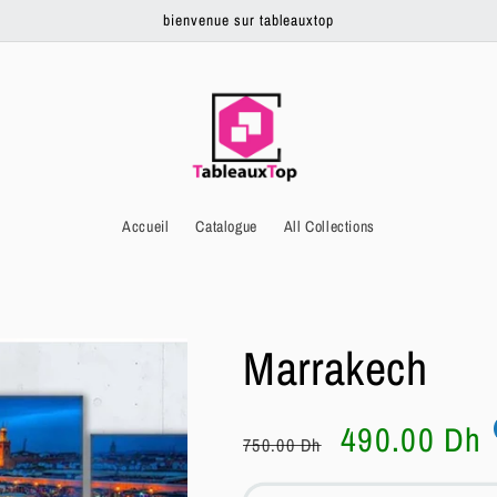
bienvenue sur tableauxtop
Accueil
Catalogue
All Collections
Marrakech
Prix
Prix
490.00 Dh
750.00 Dh
habituel
soldé