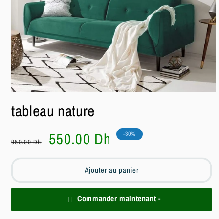
Ouvrir
le
tableau nature
média
1
dans
une
Prix
Prix
550.00 Dh
-30%
fenêtre
950.00 Dh
habituel
soldé
modale
Ajouter au panier
Commander maintenant -