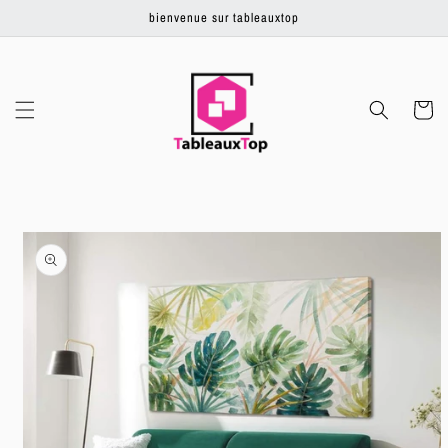
Ignorer et
bienvenue sur tableauxtop
passer au
contenu
Panier
Passer aux
informations
produits