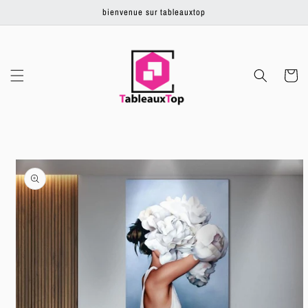
Ignorer et
bienvenue sur tableauxtop
passer au
contenu
Panier
Passer aux
informations
produits