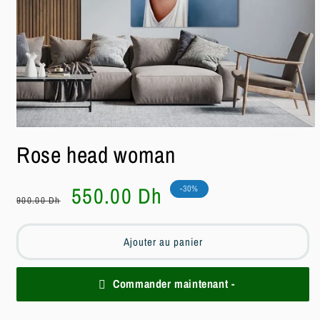
Ouvrir
le
Rose head woman
média
1
dans
une
Prix
Prix
550.00 Dh
-30%
fenêtre
900.00 Dh
habituel
soldé
modale
Ajouter au panier
Commander maintenant -