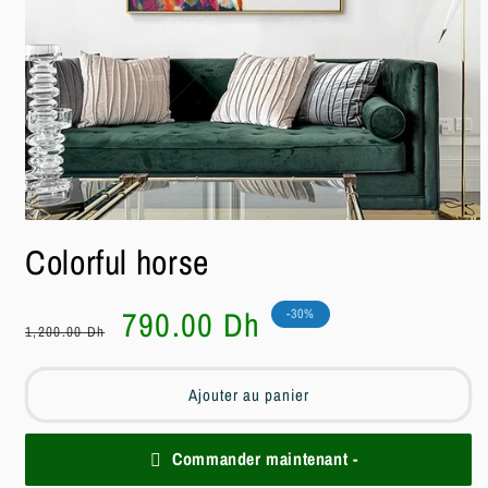
Ouvrir
le
Colorful horse
média
1
dans
une
Prix
Prix
790.00 Dh
-30%
fenêtre
1,200.00 Dh
habituel
soldé
modale
Ajouter au panier
Commander maintenant -