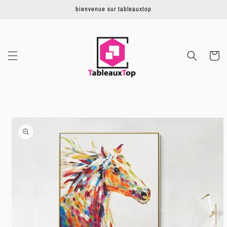
Ignorer et
bienvenue sur tableauxtop
passer au
contenu
Panier
Passer aux
informations
produits