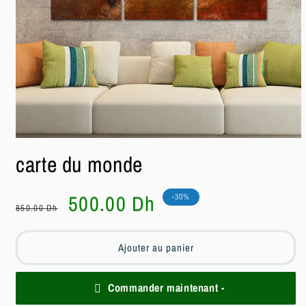
Ouvrir
le
carte du monde
média
1
dans
une
Prix
Prix
500.00 Dh
-30%
fenêtre
850.00 Dh
habituel
soldé
modale
Ajouter au panier
Commander maintenant -