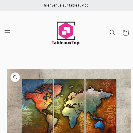
Ignorer et
bienvenue sur tableauxtop
passer au
contenu
Panier
Passer aux
informations
produits