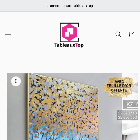
Ignorer et
bienvenue sur tableauxtop
passer au
contenu
Panier
Passer aux
informations
produits