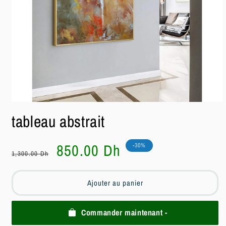
Ouvrir
le
tableau abstrait
média
1
dans
une
Prix
Prix
850.00 Dh
-30%
fenêtre
1,300.00 Dh
habituel
soldé
modale
Ajouter au panier
Commander maintenant -