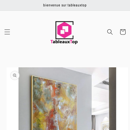
Ignorer et
bienvenue sur tableauxtop
passer au
contenu
Panier
Passer aux
informations
produits