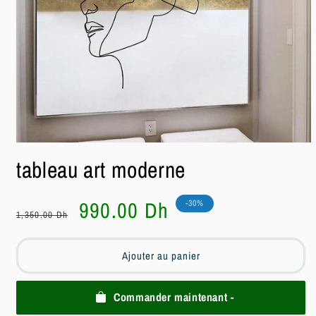
Ouvrir
le
tableau art moderne
média
1
dans
une
Prix
Prix
990.00 Dh
-30%
fenêtre
1,350.00 Dh
habituel
soldé
modale
Ajouter au panier
Commander maintenant -