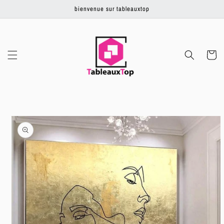
Ignorer et
bienvenue sur tableauxtop
passer au
contenu
Panier
Passer aux
informations
produits