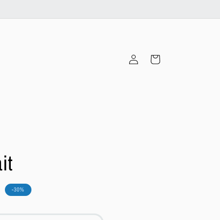
Connexion
Panier
it
h
-30%