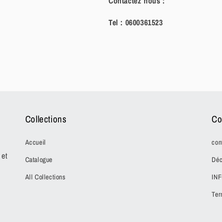
Contactez nous :
Tel :
0600361523
Collections
Co
Accueil
con
 et
Catalogue
Déc
All Collections
IN
Ter