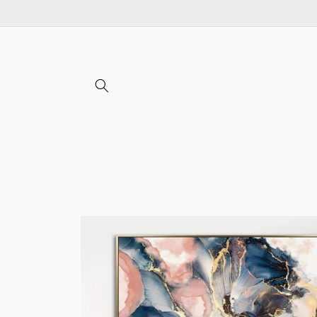
Ignorer et
passer au
contenu
Passer aux
informations
produits