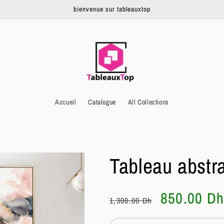
bienvenue sur tableauxtop
Accueil
Catalogue
All Collections
Tableau abstra
Prix
Prix
850.00 D
1,300.00 Dh
habituel
soldé