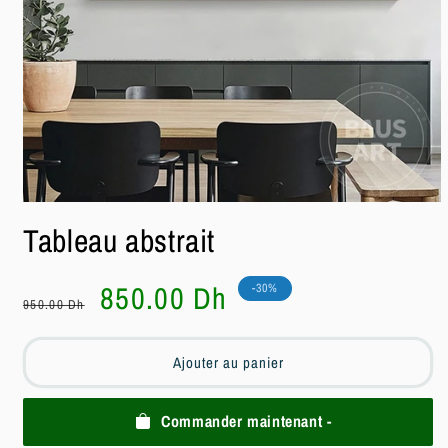
Ouvrir
le
Tableau abstrait
média
1
dans
une
Prix
Prix
850.00 Dh
-30%
fenêtre
950.00 Dh
habituel
soldé
modale
Ajouter au panier
Commander maintenant -