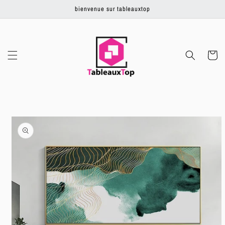
Ignorer et
bienvenue sur tableauxtop
passer au
contenu
Panier
Passer aux
informations
produits