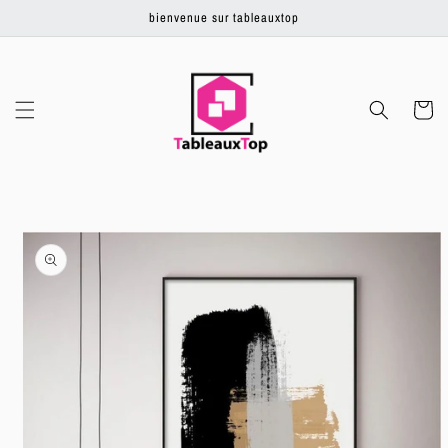
Ignorer et
bienvenue sur tableauxtop
passer au
contenu
Panier
Passer aux
informations
produits