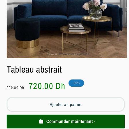
Ouvrir
le
Tableau abstrait
média
1
dans
une
Prix
Prix
720.00 Dh
-30%
fenêtre
900.00 Dh
habituel
soldé
modale
Ajouter au panier
Commander maintenant -