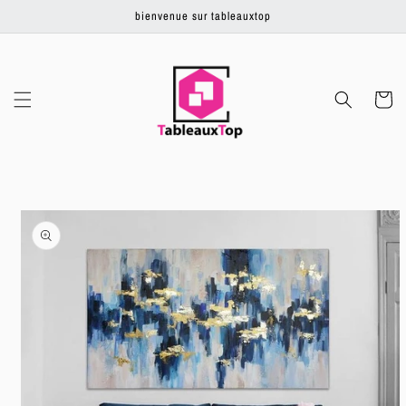
Ignorer et
bienvenue sur tableauxtop
passer au
contenu
Panier
Passer aux
informations
produits