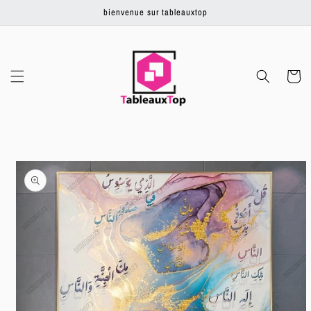
Ignorer et
bienvenue sur tableauxtop
passer au
contenu
Panier
Passer aux
informations
produits