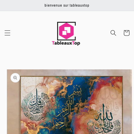
Ignorer et
bienvenue sur tableauxtop
passer au
contenu
Panier
Passer aux
informations
produits