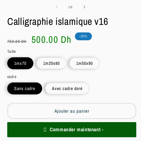
le
2
3
média
de
1
/
3
dans
d
1
une
u
dans
Calligraphie islamique v16
fenêtre
f
une
modale
m
fenêtre
modale
Prix
Prix
500.00 Dh
-30%
700.00 Dh
habituel
soldé
Taille
1mx70
1m20x80
1m50x90
cadre
Sans cadre
Avec cadre doré
Ajouter au panier
Commander maintenant -