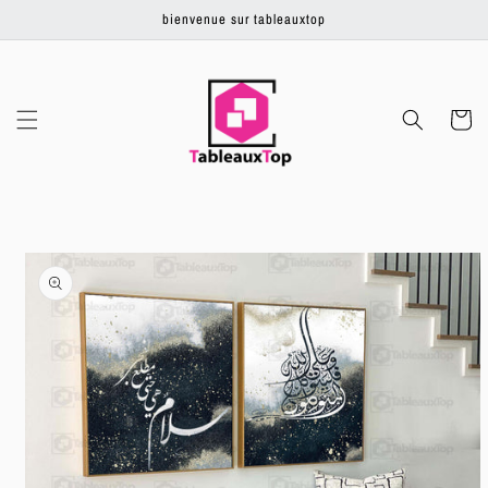
Ignorer et
bienvenue sur tableauxtop
passer au
contenu
Panier
Passer aux
informations
produits