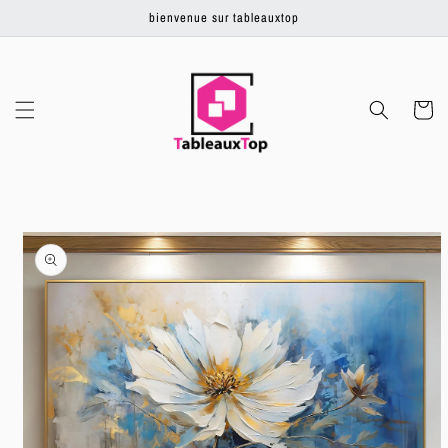
Ignorer et
bienvenue sur tableauxtop
passer au
contenu
Panier
Passer aux
informations
produits