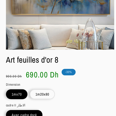
Ouvrir
le
Art feuilles d'or 8
média
1
dans
une
Prix
Prix
690.00 Dh
-30%
fenêtre
900.00 Dh
habituel
soldé
modale
Dimension
1mx70
1m20x80
cadre II الاطار
Avec cadre doré