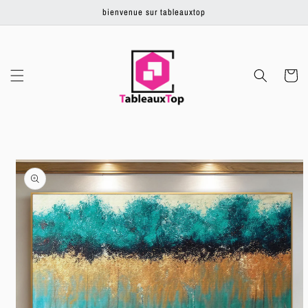
Ignorer et
bienvenue sur tableauxtop
passer au
contenu
Panier
Passer aux
informations
produits