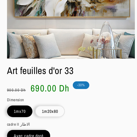
Ouvrir
le
Art feuilles d'or 33
média
1
dans
une
Prix
Prix
690.00 Dh
-30%
fenêtre
900.00 Dh
habituel
soldé
modale
Dimension
1mx70
1m20x80
cadre II الاطار
Avec cadre doré