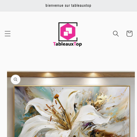
Ignorer et
bienvenue sur tableauxtop
passer au
contenu
Panier
Passer aux
informations
produits