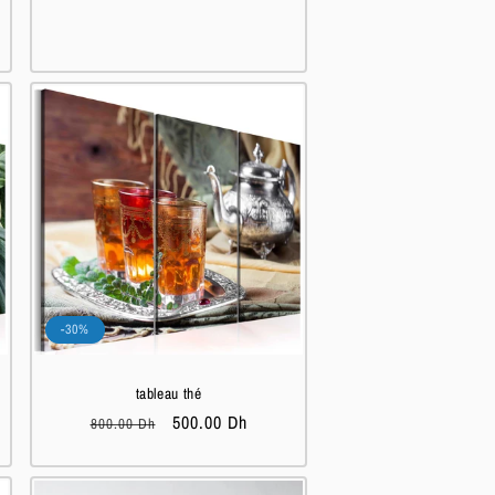
-30%
tableau thé
Prix
Prix
500.00 Dh
800.00 Dh
habituel
soldé