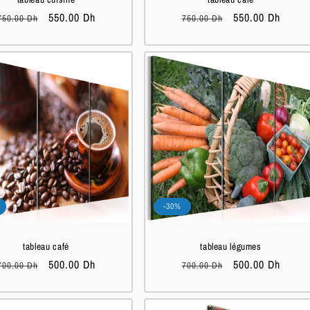
Prix
Prix
550.00 Dh
Prix
Prix
550.00 Dh
750.00 Dh
750.00 Dh
habituel
soldé
habituel
soldé
-30%
tableau café
tableau légumes
Prix
Prix
500.00 Dh
Prix
Prix
500.00 Dh
700.00 Dh
700.00 Dh
habituel
soldé
habituel
soldé