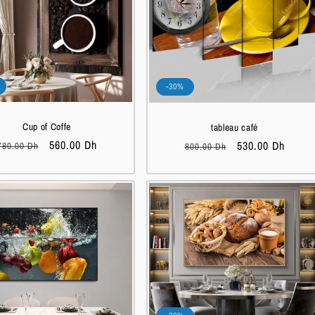
-30%
Cup of Coffe
tableau café
Prix
Prix
560.00 Dh
Prix
Prix
530.00 Dh
780.00 Dh
800.00 Dh
habituel
soldé
habituel
soldé