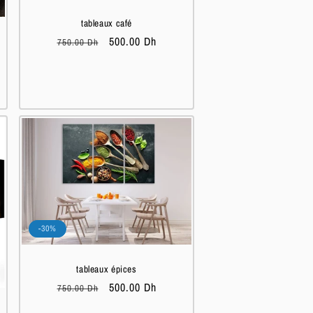
tableaux café
Prix
Prix
500.00 Dh
750.00 Dh
habituel
soldé
-30%
tableaux épices
Prix
Prix
500.00 Dh
750.00 Dh
habituel
soldé