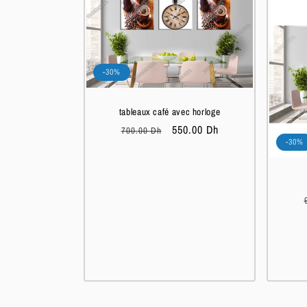
-30%
tableaux café avec horloge
Prix
Prix
550.00 Dh
700.00 Dh
-30%
habituel
soldé