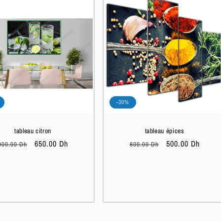
-30%
tableau citron
tableau épices
Prix
Prix
650.00 Dh
Prix
Prix
500.00 Dh
900.00 Dh
800.00 Dh
habituel
soldé
habituel
soldé