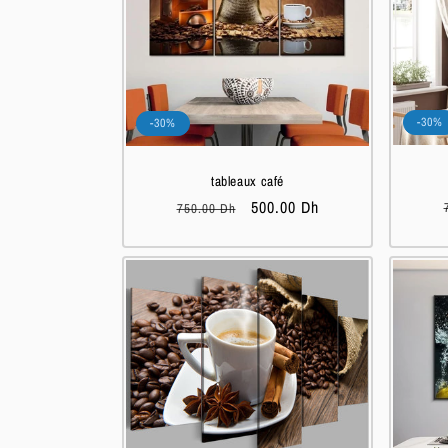
-30%
-30%
tableaux café
Prix
Prix
500.00 Dh
750.00 Dh
habituel
soldé