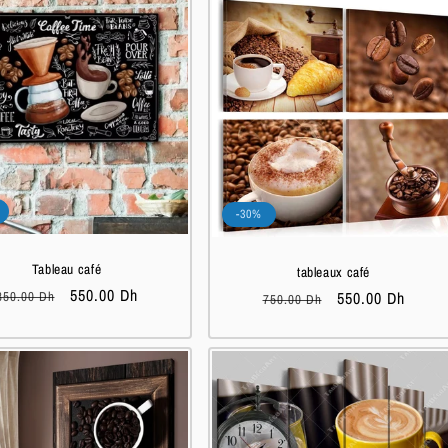
-30%
Tableau café
tableaux café
Prix
Prix
550.00 Dh
Prix
Prix
550.00 Dh
850.00 Dh
750.00 Dh
habituel
soldé
habituel
soldé