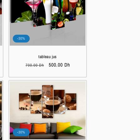
-30%
tableau jus
Prix
Prix
500.00 Dh
700.00 Dh
habituel
soldé
-30%