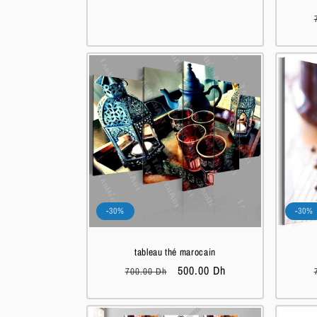
-30%
-30%
tableau thé marocain
Prix
Prix
500.00 Dh
700.00 Dh
habituel
soldé