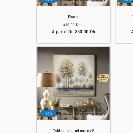
Flower
Prix
Prix
430.00 Dh
A partir Du 350.00 Dh
habituel
soldé
-30%
Tableau abstrait carré v2