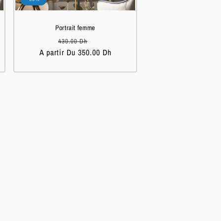
Portrait femme
Prix
Prix
430.00 Dh
A partir Du 350.00 Dh
habituel
soldé