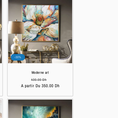
-30%
Moderne art
Prix
Prix
430.00 Dh
A partir Du 350.00 Dh
habituel
soldé