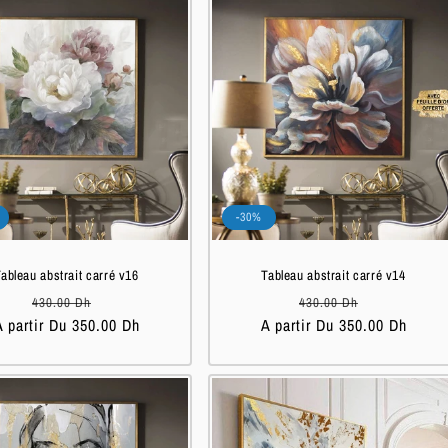
-30%
ableau abstrait carré v16
Tableau abstrait carré v14
Prix
Prix
Prix
Prix
430.00 Dh
430.00 Dh
A partir Du 350.00 Dh
habituel
soldé
A partir Du 350.00 Dh
habituel
soldé