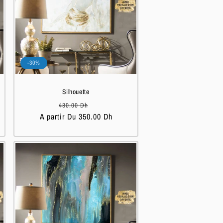
-30%
Silhouette
Prix
Prix
430.00 Dh
A partir Du 350.00 Dh
habituel
soldé