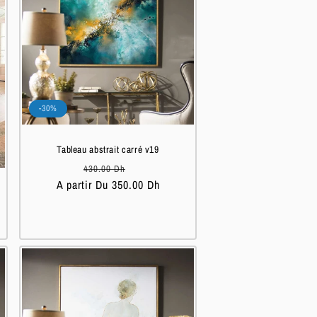
-30%
Tableau abstrait carré v19
Prix
Prix
430.00 Dh
A partir Du 350.00 Dh
habituel
soldé