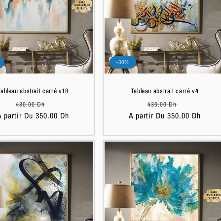
-30%
ableau abstrait carré v18
Tableau abstrait carré v4
Prix
Prix
Prix
Prix
430.00 Dh
430.00 Dh
A partir Du 350.00 Dh
habituel
soldé
A partir Du 350.00 Dh
habituel
soldé