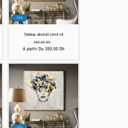
-30%
Tableau abstrait carré v8
Prix
Prix
430.00 Dh
A partir Du 350.00 Dh
habituel
soldé
-30%