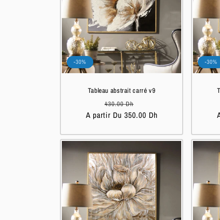
-30%
-30%
Tableau abstrait carré v9
T
Prix
Prix
430.00 Dh
A partir Du 350.00 Dh
habituel
soldé