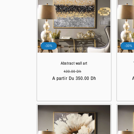
-30%
-30%
Abstract wall art
Prix
Prix
430.00 Dh
A partir Du 350.00 Dh
habituel
soldé