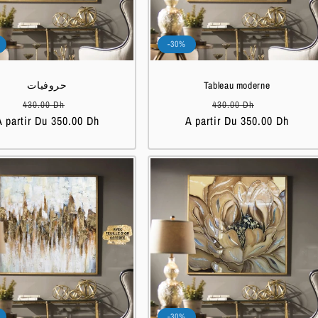
-30%
حروفيات
Tableau moderne
Prix
Prix
Prix
Prix
430.00 Dh
430.00 Dh
A partir Du 350.00 Dh
habituel
soldé
A partir Du 350.00 Dh
habituel
soldé
-30%