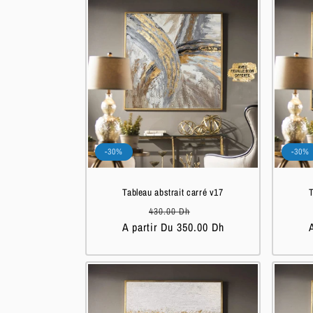
l
e
c
t
-30%
-30%
i
Tableau abstrait carré v17
T
o
Prix
Prix
430.00 Dh
A partir Du 350.00 Dh
habituel
soldé
n
: