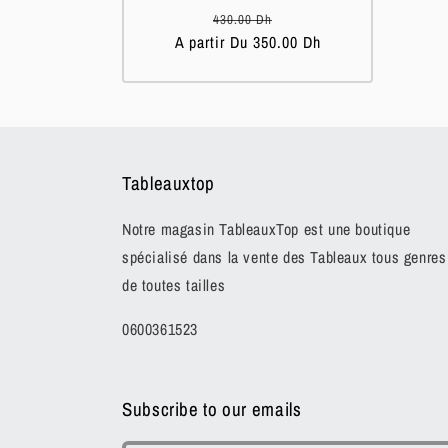
Prix
Prix
430.00 Dh
A partir Du 350.00 Dh
habituel
soldé
Tableauxtop
Notre magasin TableauxTop est une boutique
spécialisé dans la vente des Tableaux tous genres
de toutes tailles
0600361523
Subscribe to our emails