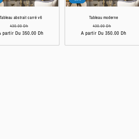
Tableau abstrait carré v6
Tableau moderne
Prix
Prix
Prix
Prix
430.00 Dh
430.00 Dh
A partir Du 350.00 Dh
habituel
soldé
A partir Du 350.00 Dh
habituel
soldé