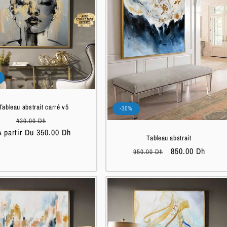
Tableau abstrait carré v5
-30%
Prix
Prix
430.00 Dh
A partir Du 350.00 Dh
habituel
soldé
Tableau abstrait
Prix
Prix
850.00 Dh
950.00 Dh
habituel
soldé