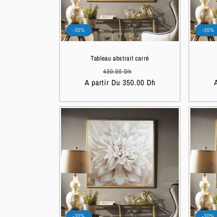
-30%
-30%
Tableau abstrait carré
Prix
Prix
430.00 Dh
A partir Du 350.00 Dh
habituel
soldé
-30%
-30%