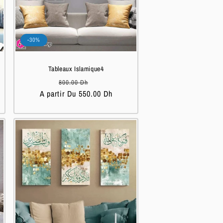
-30%
Tableaux Islamique4
Prix
Prix
800.00 Dh
A partir Du 550.00 Dh
habituel
soldé