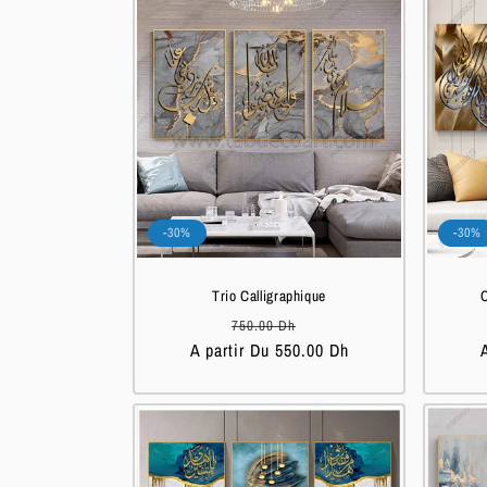
l
e
c
t
-30%
-30%
i
Trio Calligraphique
C
o
Prix
Prix
750.00 Dh
A partir Du 550.00 Dh
habituel
soldé
n
: