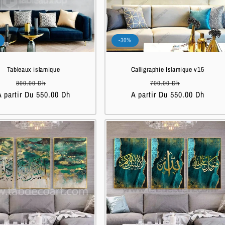
-30%
Tableaux islamique
Calligraphie Islamique v15
Prix
Prix
Prix
Prix
800.00 Dh
700.00 Dh
A partir Du 550.00 Dh
habituel
soldé
A partir Du 550.00 Dh
habituel
soldé