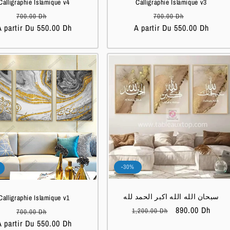
Calligraphie Islamique v4
Calligraphie Islamique v3
Prix
Prix
Prix
Prix
700.00 Dh
700.00 Dh
A partir Du 550.00 Dh
habituel
soldé
A partir Du 550.00 Dh
habituel
soldé
-30%
سبحان الله الله اكبر الحمد لله
Calligraphie Islamique v1
Prix
Prix
890.00 Dh
Prix
Prix
1,200.00 Dh
700.00 Dh
habituel
soldé
A partir Du 550.00 Dh
habituel
soldé