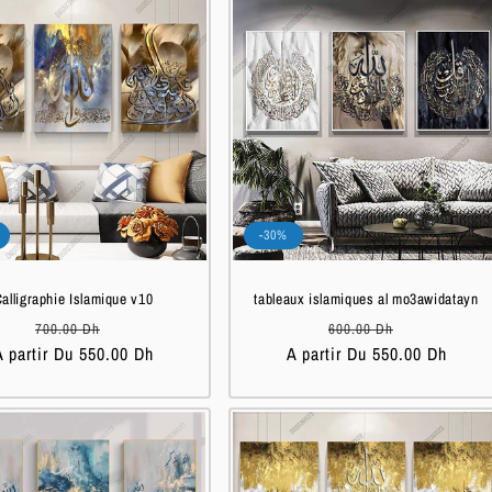
-30%
alligraphie Islamique v10
tableaux islamiques al mo3awidatayn
Prix
Prix
Prix
Prix
700.00 Dh
600.00 Dh
A partir Du 550.00 Dh
habituel
soldé
A partir Du 550.00 Dh
habituel
soldé