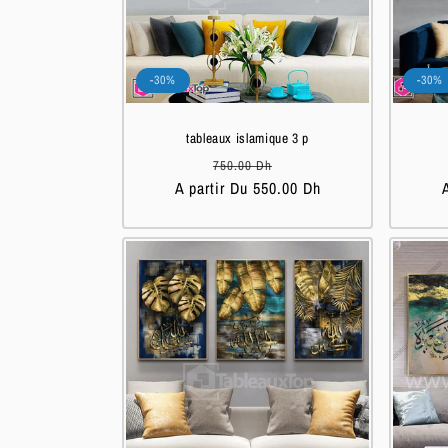
-30%
-30%
tableaux islamique 3 p
Prix
Prix
750.00 Dh
A partir Du 550.00 Dh
habituel
soldé