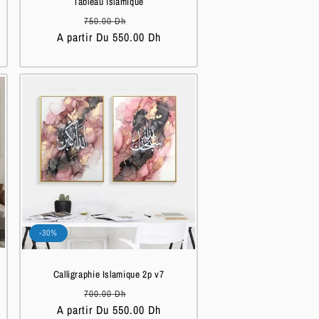
Tableau islamique
Prix
Prix
750.00 Dh
A partir Du 550.00 Dh
habituel
soldé
-30%
Calligraphie Islamique 2p v7
Prix
Prix
700.00 Dh
A partir Du 550.00 Dh
habituel
soldé