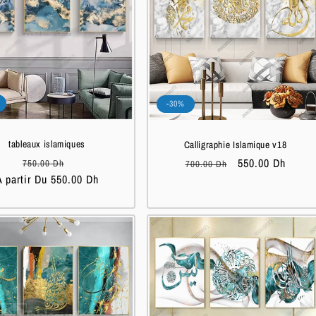
-30%
tableaux islamiques
Calligraphie Islamique v18
Prix
Prix
Prix
Prix
550.00 Dh
750.00 Dh
700.00 Dh
A partir Du 550.00 Dh
habituel
soldé
habituel
soldé