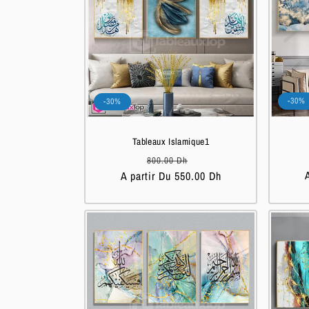
-30%
-30%
Tableaux Islamique1
Prix
Prix
800.00 Dh
A partir Du 550.00 Dh
habituel
soldé