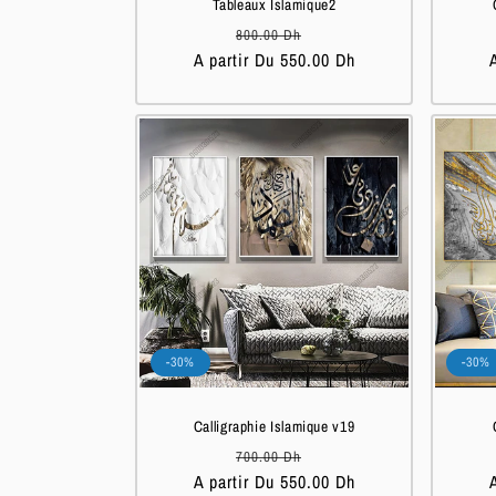
Tableaux Islamique2
Prix
Prix
800.00 Dh
A partir Du 550.00 Dh
habituel
soldé
-30%
-30%
Calligraphie Islamique v19
Prix
Prix
700.00 Dh
A partir Du 550.00 Dh
habituel
soldé