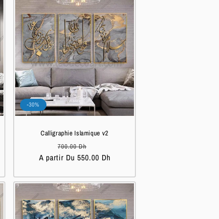
-30%
Calligraphie Islamique v2
Prix
Prix
700.00 Dh
A partir Du 550.00 Dh
habituel
soldé