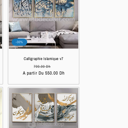
-30%
Calligraphie Islamique v7
Prix
Prix
700.00 Dh
A partir Du 550.00 Dh
habituel
soldé