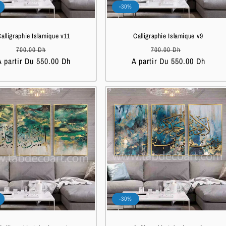
-30%
alligraphie Islamique v11
Calligraphie Islamique v9
Prix
Prix
Prix
Prix
700.00 Dh
700.00 Dh
A partir Du 550.00 Dh
habituel
soldé
A partir Du 550.00 Dh
habituel
soldé
-30%